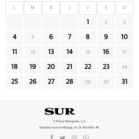
L
M
X
J
V
S
D
1
2
3
4
6
7
8
9
10
5
11
13
14
16
12
15
17
18
19
20
21
22
23
24
25
26
27
28
31
29
30
© Prensa Malagueña, S.A.
Domicilio social en Málaga, Av. Dr. Marañón, 48.