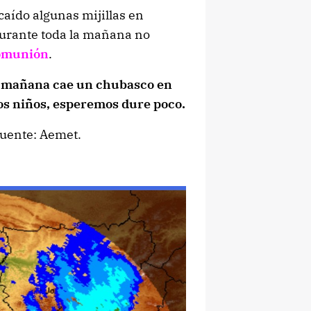
caído algunas mijillas en
durante toda la mañana no
omunión
.
la mañana cae un chubasco en
los niños, esperemos dure poco.
Fuente: Aemet.