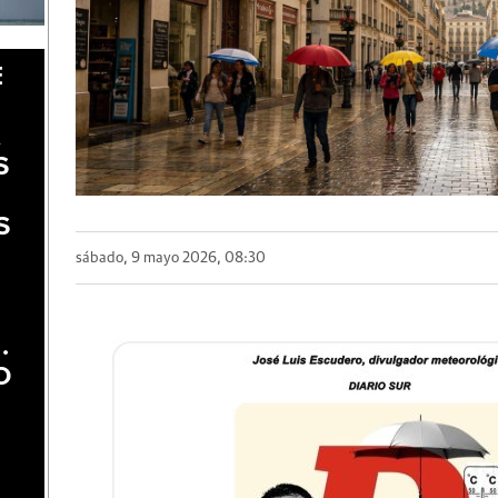
E
A
S
S
sábado, 9 mayo 2026, 08:30
.
O