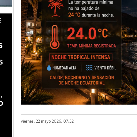
E
A
S
S
.
O
viernes, 22 mayo 2026, 07:52