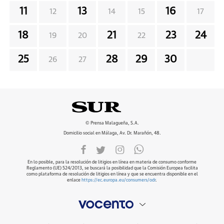
11
13
16
12
14
15
17
18
21
23
24
19
20
22
25
28
29
30
26
27
© Prensa Malagueña, S.A.
Domicilio social en Málaga, Av. Dr. Marañón, 48.
En lo posible, para la resolución de litigios en línea en materia de consumo conforme
Reglamento (UE) 524/2013, se buscará la posibilidad que la Comisión Europea facilita
como plataforma de resolución de litigios en línea y que se encuentra disponible en el
enlace
https://ec.europa.eu/consumers/odr
.