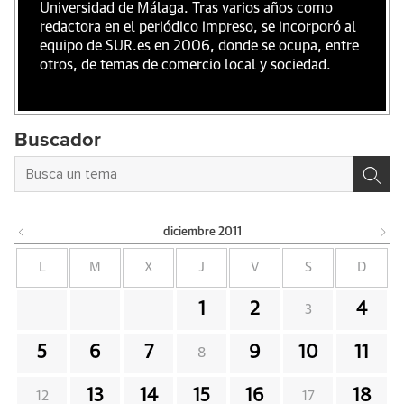
Universidad de Málaga. Tras varios años como
redactora en el periódico impreso, se incorporó al
equipo de SUR.es en 2006, donde se ocupa, entre
otros, de temas de comercio local y sociedad.
Buscador
diciembre
2011
L
M
X
J
V
S
D
1
2
4
3
5
6
7
9
10
11
8
13
14
15
16
18
12
17