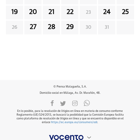
19
20
21
22
24
25
23
27
28
29
26
30
31
© Prensa Malagueña, S.A.
Domicilio social en Málaga, Av. Dr. Marañón, 48.
En lo posible, para la resolución de litigios en línea en materia de consumo conforme
Reglamento (UE) 524/2013, se buscará la posibilidad que la Comisión Europea facilita
como plataforma de resolución de litigios en línea y que se encuentra disponible en el
enlace
https://ec.europa.eu/consumers/odr
.