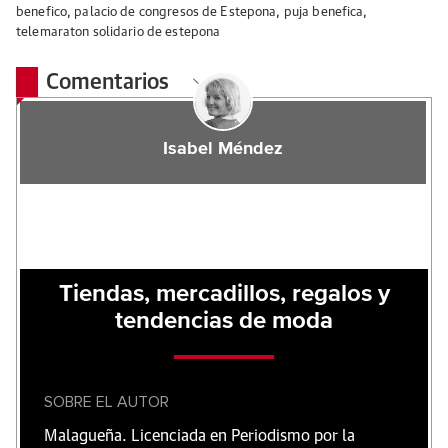
benefico
,
palacio de congresos de Estepona
,
puja benefica
,
telemaraton solidario de estepona
Comentarios
Isabel Méndez
Tiendas, mercadillos, regalos y
tendencias de moda
SOBRE EL AUTOR
Malagueña. Licenciada en Periodismo por la