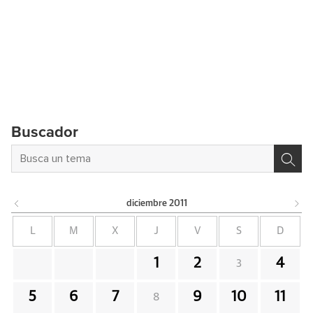
Buscador
diciembre
2011
L
M
X
J
V
S
D
1
2
4
3
5
6
7
9
10
11
8