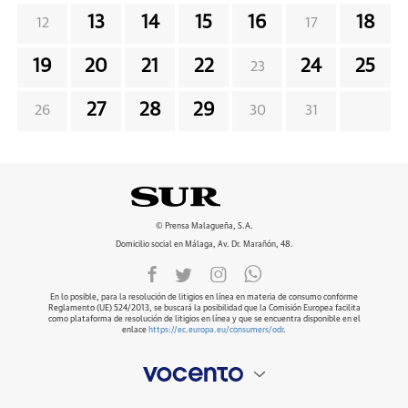
13
14
15
16
18
12
17
19
20
21
22
24
25
23
27
28
29
26
30
31
© Prensa Malagueña, S.A.
Domicilio social en Málaga, Av. Dr. Marañón, 48.
En lo posible, para la resolución de litigios en línea en materia de consumo conforme
Reglamento (UE) 524/2013, se buscará la posibilidad que la Comisión Europea facilita
como plataforma de resolución de litigios en línea y que se encuentra disponible en el
enlace
https://ec.europa.eu/consumers/odr
.