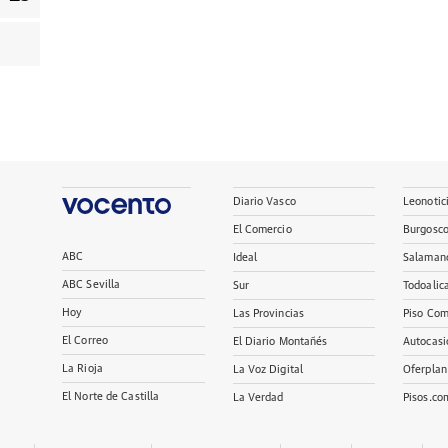
Diario Vasco
Leonotic
El Comercio
Burgosc
ABC
Ideal
Salaman
ABC Sevilla
Sur
Todoalic
Hoy
Las Provincias
Piso Com
El Correo
El Diario Montañés
Autocasi
La Rioja
La Voz Digital
Oferplan
El Norte de Castilla
La Verdad
Pisos.co