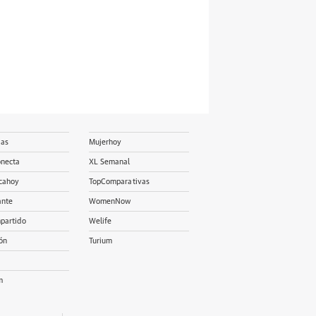
ias
Mujerhoy
onecta
XL Semanal
cahoy
TopComparativas
ante
WomenNow
partido
Welife
ón
Turium
m