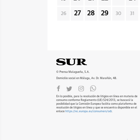
27
28
29
26
30
31
© Prensa Malagueña, S.A.
Domicilio social en Málaga, Av. Dr. Marañón, 48.
En lo posible, para la resolución de litigios en línea en materia de
consumo conforme Reglamento (UE) 524/2013, se buscará la
posibilidad que la Comisión Europea facilita como plataforma de
resolución de litigios en línea y que se encuentra disponible en el
enlace
https://ec.europa.eu/consumers/odr
.