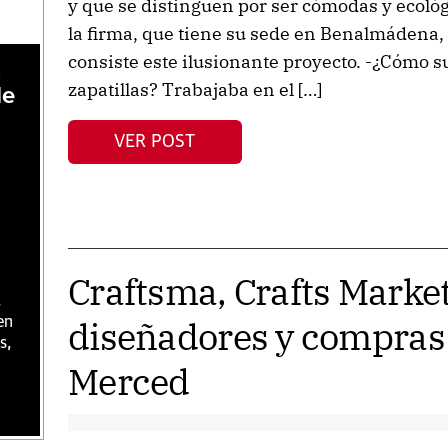
y que se distinguen por ser cómodas y ecológ
la firma, que tiene su sede en Benalmádena,
consiste este ilusionante proyecto. -¿Cómo su
,
zapatillas? Trabajaba en el […]
de
VER POST
Craftsma, Crafts Marke
,
diseñadores y compras e
en
s,
Merced