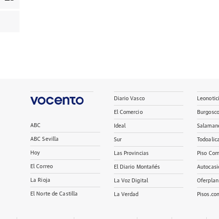
Diario Vasco
Leonotic
El Comercio
Burgosc
ABC
Ideal
Salaman
ABC Sevilla
Sur
Todoalic
Hoy
Las Provincias
Piso Com
El Correo
El Diario Montañés
Autocasi
La Rioja
La Voz Digital
Oferplan
El Norte de Castilla
La Verdad
Pisos.co