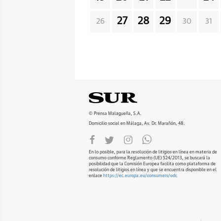
27
28
29
26
30
31
© Prensa Malagueña, S.A.
Domicilio social en Málaga, Av. Dr. Marañón, 48.
En lo posible, para la resolución de litigios en línea en materia de
consumo conforme Reglamento (UE) 524/2013, se buscará la
posibilidad que la Comisión Europea facilita como plataforma de
resolución de litigios en línea y que se encuentra disponible en el
enlace
https://ec.europa.eu/consumers/odr
.