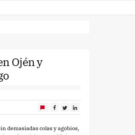
en Ojén y
go
sin demasiadas colas y agobios,