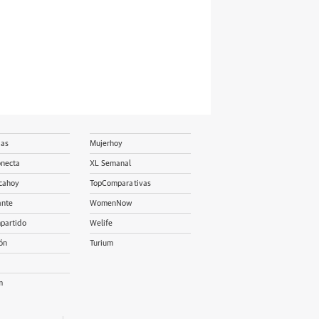
ias
Mujerhoy
onecta
XL Semanal
cahoy
TopComparativas
ante
WomenNow
partido
Welife
ón
Turium
m