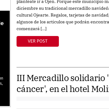
plantéate ir a Ojén. Porque este municipio m
diciembre su tradicional mercadillo navideñ
cultural Ojearte. Regalos, tarjetas de navida
,
algunos de los artículos que podrán encontrar
de
comenzará […]
VER POST
,
III Mercadillo solidario
en
s,
cáncer', en el hotel Mol