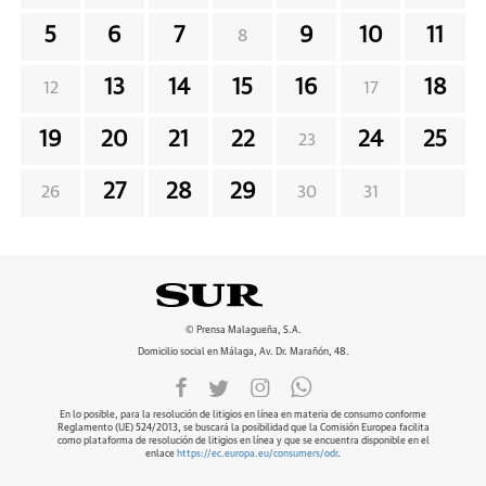
5
6
7
9
10
11
8
13
14
15
16
18
12
17
19
20
21
22
24
25
23
27
28
29
26
30
31
© Prensa Malagueña, S.A.
Domicilio social en Málaga, Av. Dr. Marañón, 48.
En lo posible, para la resolución de litigios en línea en materia de consumo conforme
Reglamento (UE) 524/2013, se buscará la posibilidad que la Comisión Europea facilita
como plataforma de resolución de litigios en línea y que se encuentra disponible en el
enlace
https://ec.europa.eu/consumers/odr
.