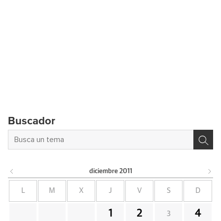
Buscador
diciembre
2011
L
M
X
J
V
S
D
1
2
4
3