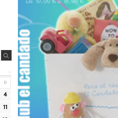
D
4
11