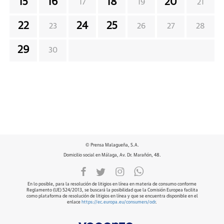
15
16
18
20
17
19
21
22
24
25
23
26
27
28
29
30
© Prensa Malagueña, S.A.
Domicilio social en Málaga, Av. Dr. Marañón, 48.
En lo posible, para la resolución de litigios en línea en materia de consumo conforme
Reglamento (UE) 524/2013, se buscará la posibilidad que la Comisión Europea facilita
como plataforma de resolución de litigios en línea y que se encuentra disponible en el
enlace
https://ec.europa.eu/consumers/odr
.