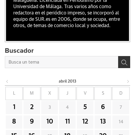
Malagueña. Licenciada en Periodismo por la
Universidad de Málaga. Tras varios años como
redactora en el periódico impreso, se incorporó al
equipo de SUR.es en 2006, donde se ocupa, entre
otros, de temas de comercio local y sociedad.
Buscador
abril
2013
L
M
X
J
V
S
D
1
2
5
6
3
4
7
8
9
10
11
12
13
14