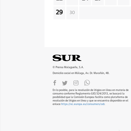
29
30
© Prensa Malagueña, S.A.
Domicilio social en Málaga, Av. Dr. Marañón, 48.
En lo posible, para la resolución de litigios en línea en materia de
consumo conforme Reglamento (UE) 524/2013, se buscará la
posibilidad que la Comisión Europea facilita como plataforma de
resolución de litigios en línea y que se encuentra disponible en el
enlace
https://ec.europa.eu/consumers/odr
.