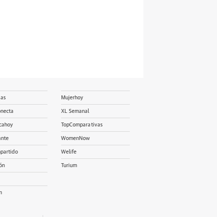
ias
Mujerhoy
onecta
XL Semanal
cahoy
TopComparativas
ante
WomenNow
partido
Welife
ón
Turium
m