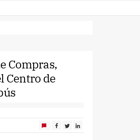
de Compras,
l Centro de
obús