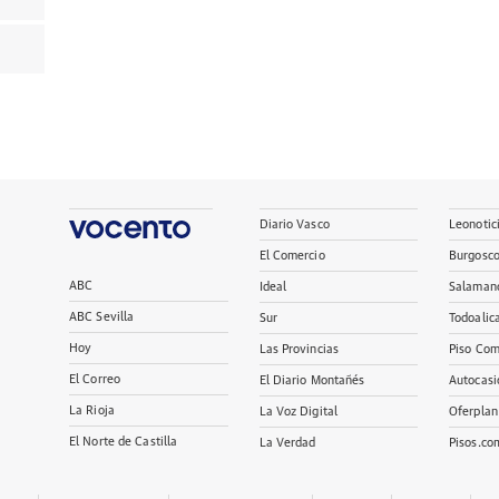
Diario Vasco
Leonotic
El Comercio
Burgosc
ABC
Ideal
Salaman
ABC Sevilla
Sur
Todoalic
Hoy
Las Provincias
Piso Com
El Correo
El Diario Montañés
Autocasi
La Rioja
La Voz Digital
Oferplan
El Norte de Castilla
La Verdad
Pisos.co