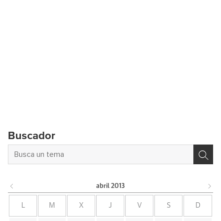
Buscador
abril
2013
L
M
X
J
V
S
D