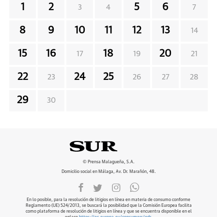
1
2
5
6
3
4
7
8
9
10
11
12
13
14
15
16
18
20
17
19
21
22
24
25
23
26
27
28
29
30
© Prensa Malagueña, S.A.
Domicilio social en Málaga, Av. Dr. Marañón, 48.
En lo posible, para la resolución de litigios en línea en materia de consumo conforme
Reglamento (UE) 524/2013, se buscará la posibilidad que la Comisión Europea facilita
como plataforma de resolución de litigios en línea y que se encuentra disponible en el