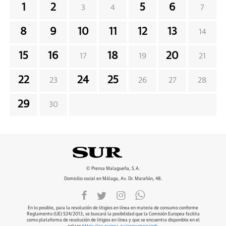
1
2
5
6
3
4
7
8
9
10
11
12
13
14
15
16
18
20
17
19
21
22
24
25
23
26
27
28
29
30
© Prensa Malagueña, S.A.
Domicilio social en Málaga, Av. Dr. Marañón, 48.
En lo posible, para la resolución de litigios en línea en materia de consumo conforme
Reglamento (UE) 524/2013, se buscará la posibilidad que la Comisión Europea facilita
como plataforma de resolución de litigios en línea y que se encuentra disponible en el