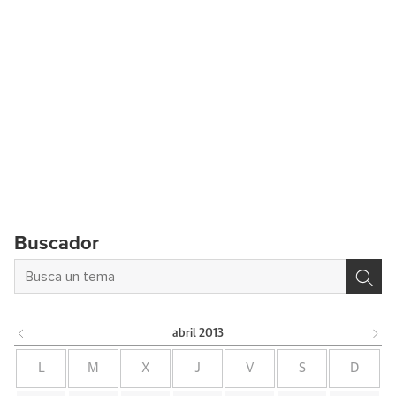
Buscador
abril
2013
L
M
X
J
V
S
D