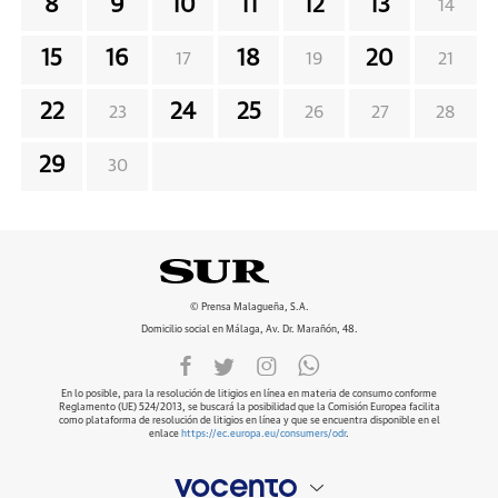
8
9
10
11
12
13
14
15
16
18
20
17
19
21
22
24
25
23
26
27
28
29
30
© Prensa Malagueña, S.A.
Domicilio social en Málaga, Av. Dr. Marañón, 48.
En lo posible, para la resolución de litigios en línea en materia de consumo conforme
Reglamento (UE) 524/2013, se buscará la posibilidad que la Comisión Europea facilita
como plataforma de resolución de litigios en línea y que se encuentra disponible en el
enlace
https://ec.europa.eu/consumers/odr
.