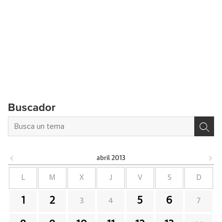
Buscador
abril
2013
L
M
X
J
V
S
D
1
2
5
6
3
4
7