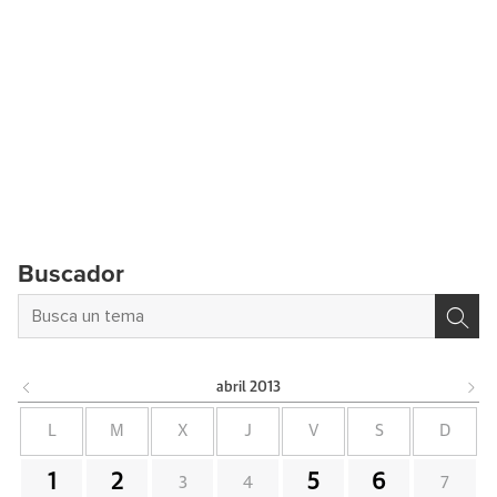
Buscador
abril
2013
L
M
X
J
V
S
D
1
2
5
6
3
4
7