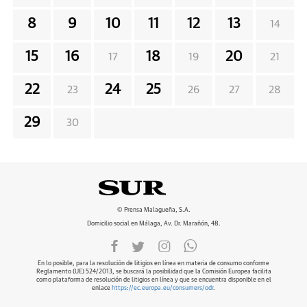
8
9
10
11
12
13
14
15
16
18
20
17
19
21
22
24
25
23
26
27
28
29
30
© Prensa Malagueña, S.A.
Domicilio social en Málaga, Av. Dr. Marañón, 48.
En lo posible, para la resolución de litigios en línea en materia de consumo conforme
Reglamento (UE) 524/2013, se buscará la posibilidad que la Comisión Europea facilita
como plataforma de resolución de litigios en línea y que se encuentra disponible en el
enlace
https://ec.europa.eu/consumers/odr
.