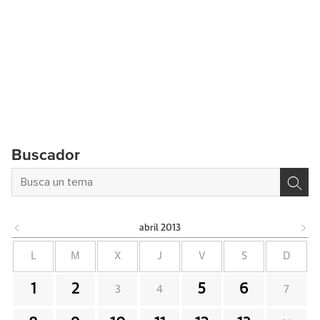
Buscador
abril
2013
L
M
X
J
V
S
D
1
2
5
6
3
4
7