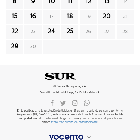
8
9
10
11
12
13
14
15
16
18
20
17
19
21
22
24
25
23
26
27
28
29
30
© Prensa Malagueña, S.A.
Domicilio social en Málaga, Av. Dr. Marañón, 48.
En lo posible, para la resolución de litigios en línea en materia de consumo conforme
Reglamento (UE) 524/2013, se buscará la posibilidad que la Comisión Europea facilita
como plataforma de resolución de litigios en línea y que se encuentra disponible en el
enlace
https://ec.europa.eu/consumers/odr
.