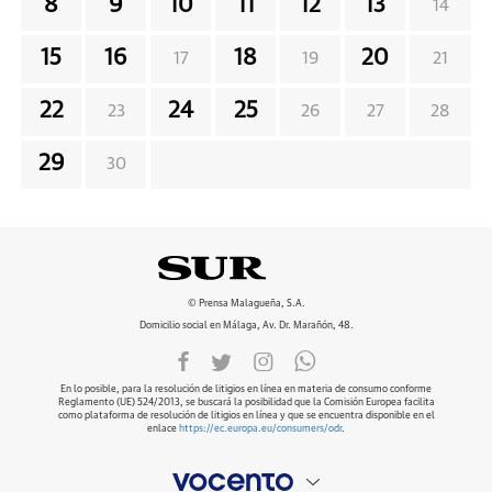
8
9
10
11
12
13
14
15
16
18
20
17
19
21
22
24
25
23
26
27
28
29
30
© Prensa Malagueña, S.A.
Domicilio social en Málaga, Av. Dr. Marañón, 48.
En lo posible, para la resolución de litigios en línea en materia de consumo conforme
Reglamento (UE) 524/2013, se buscará la posibilidad que la Comisión Europea facilita
como plataforma de resolución de litigios en línea y que se encuentra disponible en el
enlace
https://ec.europa.eu/consumers/odr
.