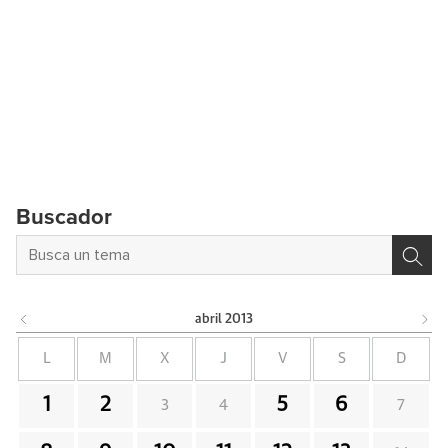
Buscador
abril
2013
L
M
X
J
V
S
D
1
2
5
6
3
4
7