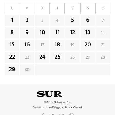
L
M
X
J
V
S
D
1
2
5
6
3
4
7
8
9
10
11
12
13
14
15
16
18
20
17
19
21
22
24
25
23
26
27
28
29
30
© Prensa Malagueña, S.A.
Domicilio social en Málaga, Av. Dr. Marañón, 48.