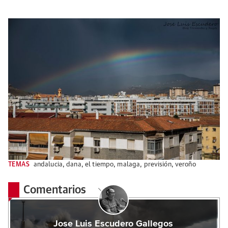
TEMAS
andalucia
,
dana
,
el tiempo
,
malaga
,
previsión
,
veroño
Comentarios
Jose Luis Escudero Gallegos