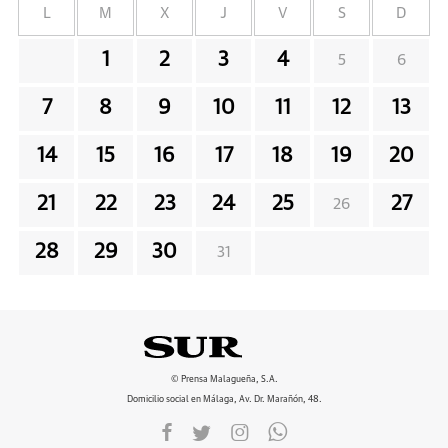
L
M
X
J
V
S
D
1
2
3
4
5
6
7
8
9
10
11
12
13
14
15
16
17
18
19
20
21
22
23
24
25
27
26
28
29
30
31
© Prensa Malagueña, S.A.
Domicilio social en Málaga, Av. Dr. Marañón, 48.