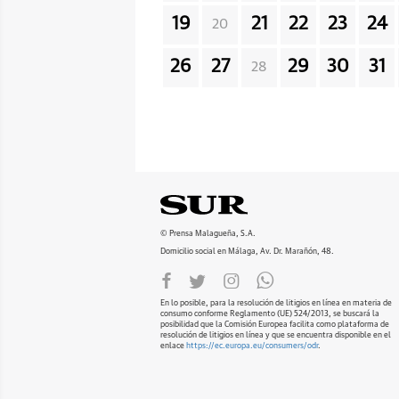
19
21
22
23
24
20
26
27
29
30
31
28
© Prensa Malagueña, S.A.
Domicilio social en Málaga, Av. Dr. Marañón, 48.
En lo posible, para la resolución de litigios en línea en materia de
consumo conforme Reglamento (UE) 524/2013, se buscará la
posibilidad que la Comisión Europea facilita como plataforma de
resolución de litigios en línea y que se encuentra disponible en el
enlace
https://ec.europa.eu/consumers/odr
.