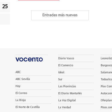
25
Entradas más nuevas
Diario Vasco
Leonotic
El Comercio
Burgosc
ABC
Ideal
Salaman
ABC Sevilla
Sur
Todoalic
Hoy
Las Provincias
Piso Com
El Correo
El Diario Montañés
Autocasi
La Rioja
La Voz Digital
Oferplan
El Norte de Castilla
La Verdad
Pisos.co