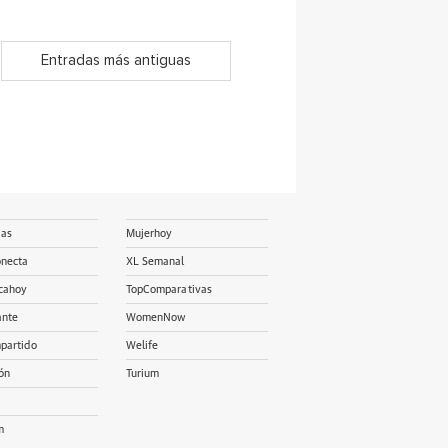
Entradas más antiguas
ias
Mujerhoy
onecta
XL Semanal
cahoy
TopComparativas
ante
WomenNow
partido
Welife
ón
Turium
m