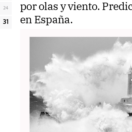
por olas y viento. Predi
24
en España.
31