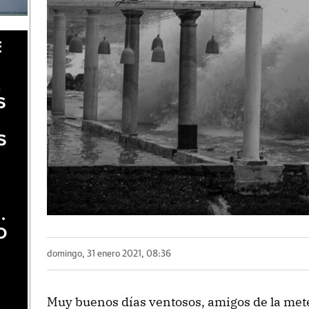
E
A
S
S
.
O
domingo, 31 enero 2021, 08:36
Muy buenos días ventosos, amigos de la mete