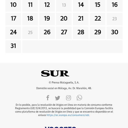
10
11
12
14
15
16
13
17
18
19
20
21
22
23
24
26
27
28
29
30
25
31
© Prensa Malagueña, S.A.
Domicilio social en Málaga, Av. Dr. Marañón, 48.
En lo posible, para la resolución de litigios en línea en materia de consumo conforme
Reglamento (UE) 524/2013, se buscará la posibilidad que la Comisión Europea facilita
como plataforma de resolución de litigios en línea y que se encuentra disponible en el
enlace
https://ec.europa.eu/consumers/odr
.