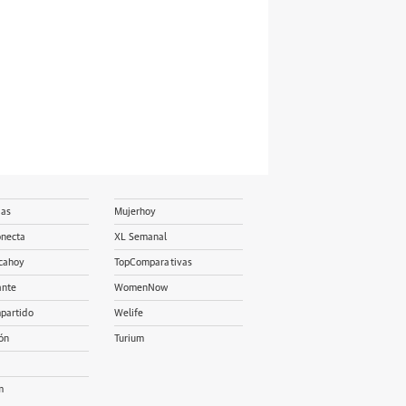
ias
Mujerhoy
onecta
XL Semanal
cahoy
TopComparativas
ante
WomenNow
partido
Welife
ón
Turium
m