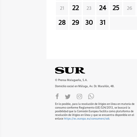
22
24
25
21
23
26
28
29
30
31
© Prensa Malagueña, S.A.
Domicilio social en Málaga, Av. Dr. Marañón, 48.
En lo posible, para la resolución de litigios en línea en materia de
consumo conforme Reglamento (UE) 524/2013, se buscará la
posibilidad que la Comisión Europea facilita como plataforma de
resolución de litigios en línea y que se encuentra disponible en el
enlace
https://ec.europa.eu/consumers/odr
.