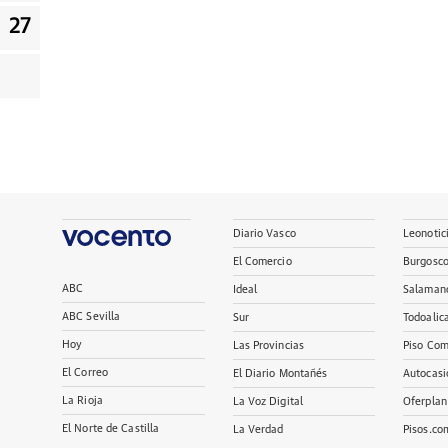
27
Diario Vasco
Leonotic
El Comercio
Burgosc
ABC
Ideal
Salaman
ABC Sevilla
Sur
Todoalic
Hoy
Las Provincias
Piso Com
El Correo
El Diario Montañés
Autocasi
La Rioja
La Voz Digital
Oferplan
El Norte de Castilla
La Verdad
Pisos.co