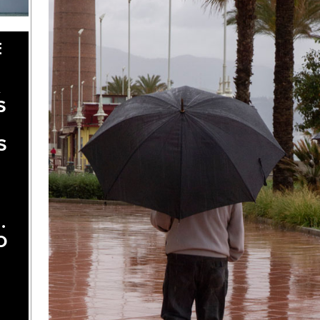
E
A
S
S
.
O