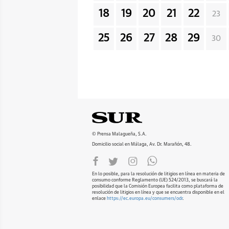
18
19
20
21
22
23
25
26
27
28
29
30
© Prensa Malagueña, S.A.
Domicilio social en Málaga, Av. Dr. Marañón, 48.
En lo posible, para la resolución de litigios en línea en materia de
consumo conforme Reglamento (UE) 524/2013, se buscará la
posibilidad que la Comisión Europea facilita como plataforma de
resolución de litigios en línea y que se encuentra disponible en el
enlace
https://ec.europa.eu/consumers/odr
.