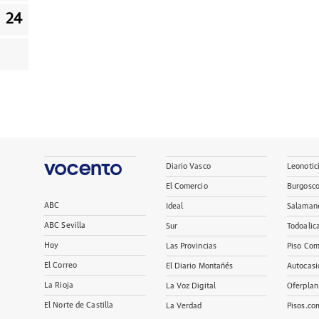
24
Diario Vasco
Leonotic
El Comercio
Burgosc
ABC
Ideal
Salaman
ABC Sevilla
Sur
Todoalic
Hoy
Las Provincias
Piso Com
El Correo
El Diario Montañés
Autocasi
La Rioja
La Voz Digital
Oferplan
El Norte de Castilla
La Verdad
Pisos.co