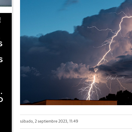
E
A
S
S
.
O
sábado, 2 septiembre 2023, 11:49