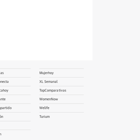
ias
Mujerhoy
onecta
XL Semanal
cahoy
TopComparativas
ante
WomenNow
partido
Welife
ón
Turium
m