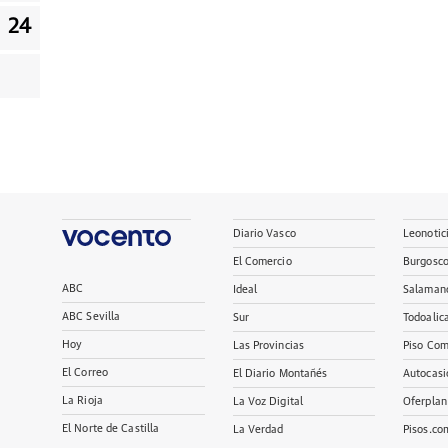
24
Diario Vasco
Leonotic
El Comercio
Burgosc
ABC
Ideal
Salaman
ABC Sevilla
Sur
Todoalic
Hoy
Las Provincias
Piso Com
El Correo
El Diario Montañés
Autocasi
La Rioja
La Voz Digital
Oferplan
El Norte de Castilla
La Verdad
Pisos.co