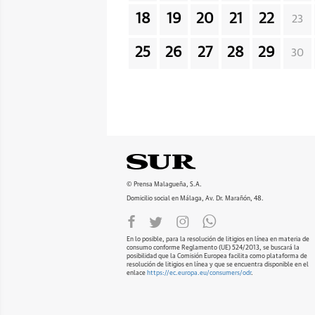
18
19
20
21
22
23
25
26
27
28
29
30
© Prensa Malagueña, S.A.
Domicilio social en Málaga, Av. Dr. Marañón, 48.
En lo posible, para la resolución de litigios en línea en materia de
consumo conforme Reglamento (UE) 524/2013, se buscará la
posibilidad que la Comisión Europea facilita como plataforma de
resolución de litigios en línea y que se encuentra disponible en el
enlace
https://ec.europa.eu/consumers/odr
.