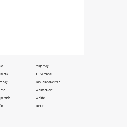
ias
Mujerhoy
onecta
XL Semanal
cahoy
TopComparativas
ante
WomenNow
partido
Welife
ón
Turium
m