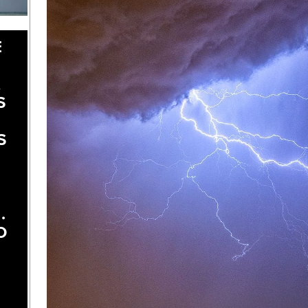
E
A
S
S
.
O