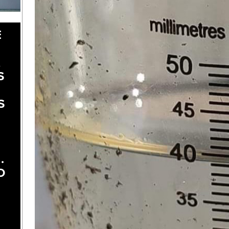
E
A
S
S
.
O