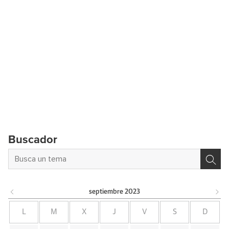
Buscador
septiembre
2023
L
M
X
J
V
S
D