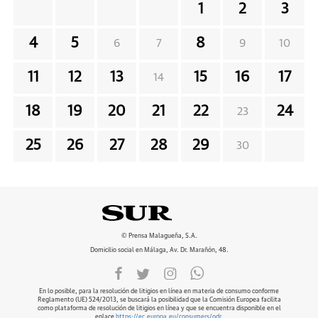
1
2
3
4
5
8
6
7
9
10
11
12
13
15
16
17
14
18
19
20
21
22
24
23
25
26
27
28
29
30
© Prensa Malagueña, S.A.
Domicilio social en Málaga, Av. Dr. Marañón, 48.
En lo posible, para la resolución de litigios en línea en materia de consumo conforme
Reglamento (UE) 524/2013, se buscará la posibilidad que la Comisión Europea facilita
como plataforma de resolución de litigios en línea y que se encuentra disponible en el
enlace
https://ec.europa.eu/consumers/odr
.