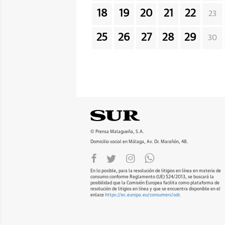
18
19
20
21
22
23
25
26
27
28
29
30
© Prensa Malagueña, S.A.
Domicilio social en Málaga, Av. Dr. Marañón, 48.
En lo posible, para la resolución de litigios en línea en materia de
consumo conforme Reglamento (UE) 524/2013, se buscará la
posibilidad que la Comisión Europea facilita como plataforma de
resolución de litigios en línea y que se encuentra disponible en el
enlace
https://ec.europa.eu/consumers/odr
.