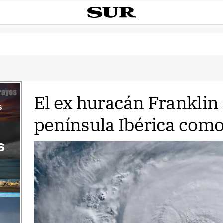
El ex huracán Franklin 
s
península Ibérica como
s