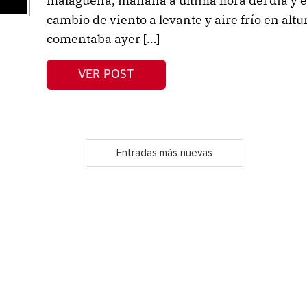
malagueña, mañana a última hora del día y el
cambio de viento a levante y aire frío en al
comentaba ayer […]
VER POST
Entradas más nuevas