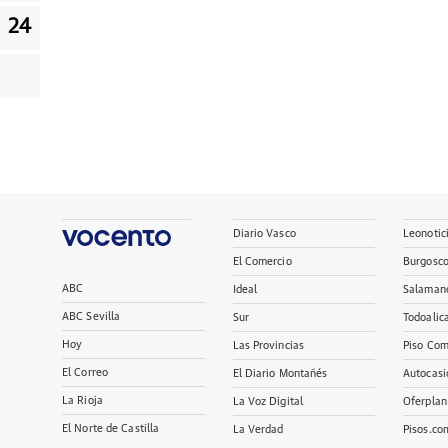
24
Diario Vasco
Leonotic
El Comercio
Burgosc
ABC
Ideal
Salaman
ABC Sevilla
Sur
Todoalic
Hoy
Las Provincias
Piso Com
El Correo
El Diario Montañés
Autocasi
La Rioja
La Voz Digital
Oferplan
El Norte de Castilla
La Verdad
Pisos.co