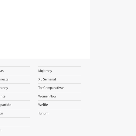
ias
Mujerhoy
onecta
XL Semanal
cahoy
TopComparativas
ante
WomenNow
partido
Welife
ón
Turium
m