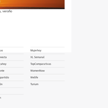
o
,
veroño
ias
Mujerhoy
onecta
XL Semanal
cahoy
TopComparativas
ante
WomenNow
partido
Welife
ón
Turium
m