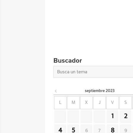
Buscador
septiembre
2023
L
M
X
J
V
S
1
2
4
5
8
6
7
9