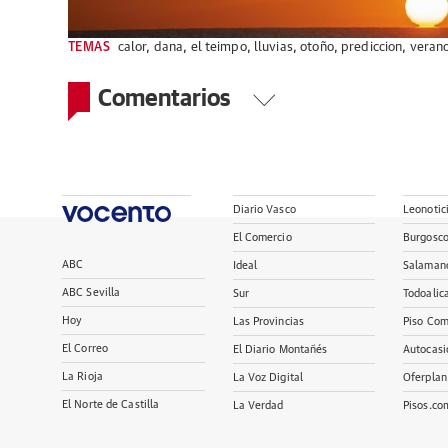
TEMAS
calor
,
dana
,
el teimpo
,
lluvias
,
otoño
,
prediccion
,
veran
Comentarios
Diario Vasco
Leonotic
El Comercio
Burgosc
ABC
Ideal
Salaman
ABC Sevilla
Sur
Todoalic
Hoy
Las Provincias
Piso Com
El Correo
El Diario Montañés
Autocasi
La Rioja
La Voz Digital
Oferplan
El Norte de Castilla
La Verdad
Pisos.co