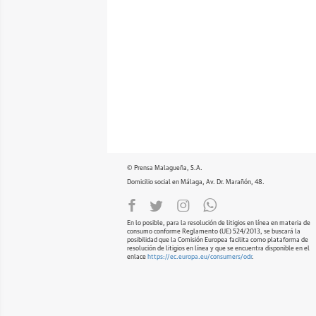
© Prensa Malagueña, S.A.
Domicilio social en Málaga, Av. Dr. Marañón, 48.
En lo posible, para la resolución de litigios en línea en materia de
consumo conforme Reglamento (UE) 524/2013, se buscará la
posibilidad que la Comisión Europea facilita como plataforma de
resolución de litigios en línea y que se encuentra disponible en el
enlace
https://ec.europa.eu/consumers/odr
.