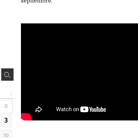
septiembre.
D
3
10