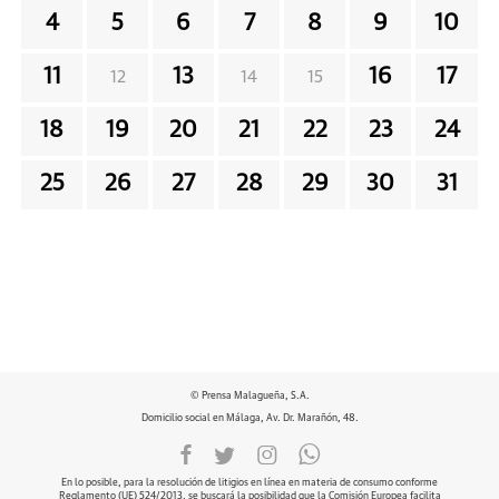
4
5
6
7
8
9
10
11
13
16
17
12
14
15
18
19
20
21
22
23
24
25
26
27
28
29
30
31
© Prensa Malagueña, S.A.
Domicilio social en Málaga, Av. Dr. Marañón, 48.
En lo posible, para la resolución de litigios en línea en materia de consumo conforme
Reglamento (UE) 524/2013, se buscará la posibilidad que la Comisión Europea facilita