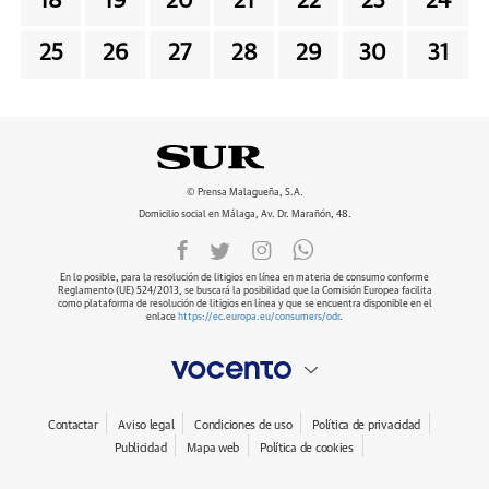
18
19
20
21
22
23
24
25
26
27
28
29
30
31
© Prensa Malagueña, S.A.
Domicilio social en Málaga, Av. Dr. Marañón, 48.
En lo posible, para la resolución de litigios en línea en materia de consumo conforme
Reglamento (UE) 524/2013, se buscará la posibilidad que la Comisión Europea facilita
como plataforma de resolución de litigios en línea y que se encuentra disponible en el
enlace
https://ec.europa.eu/consumers/odr
.
Contactar
Aviso legal
Condiciones de uso
Política de privacidad
Publicidad
Mapa web
Política de cookies