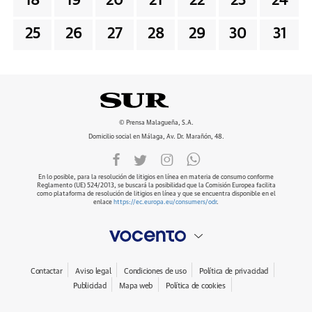
18
19
20
21
22
23
24
25
26
27
28
29
30
31
© Prensa Malagueña, S.A.
Domicilio social en Málaga, Av. Dr. Marañón, 48.
En lo posible, para la resolución de litigios en línea en materia de consumo conforme
Reglamento (UE) 524/2013, se buscará la posibilidad que la Comisión Europea facilita
como plataforma de resolución de litigios en línea y que se encuentra disponible en el
enlace
https://ec.europa.eu/consumers/odr
.
Contactar
Aviso legal
Condiciones de uso
Política de privacidad
Publicidad
Mapa web
Política de cookies