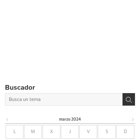
Buscador
marzo
2024
L
M
X
J
V
S
D