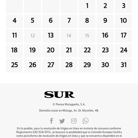
1
2
3
4
5
6
7
8
9
10
11
13
16
17
12
14
15
18
19
20
21
22
23
24
25
26
27
28
29
30
31
© Prensa Malagueña, S.A.
Domicilio social en Málaga, Av. Dr. Marañón, 48.
En lo posible, para la resolución de litigios en línea en materia de consumo conforme
Reglamento (UE) 524/2013, se buscará la posibilidad que la Comisión Europea facilita
como plataforma de resolución de litigios en línea y que se encuentra disponible en el