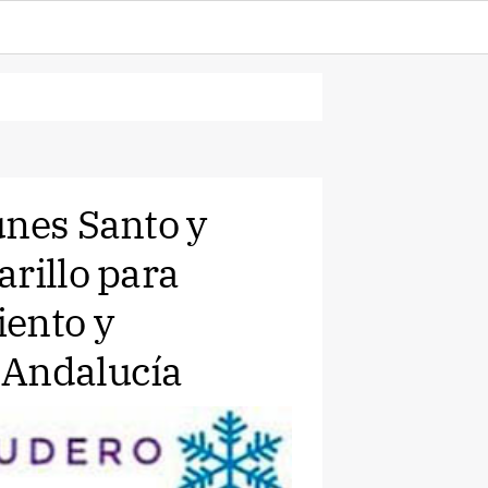
unes Santo y
rillo para
iento y
 Andalucía