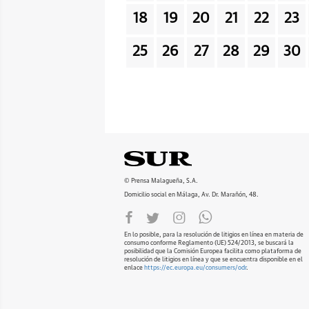
18
19
20
21
22
23
25
26
27
28
29
30
© Prensa Malagueña, S.A.
Domicilio social en Málaga, Av. Dr. Marañón, 48.
En lo posible, para la resolución de litigios en línea en materia de
consumo conforme Reglamento (UE) 524/2013, se buscará la
posibilidad que la Comisión Europea facilita como plataforma de
resolución de litigios en línea y que se encuentra disponible en el
enlace
https://ec.europa.eu/consumers/odr
.