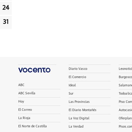
24
31
Diario Vasco
Leonotic
El Comercio
Burgosc
ABC
Ideal
Salaman
ABC Sevilla
Sur
Todoalic
Hoy
Las Provincias
Piso Com
El Correo
El Diario Montañés
Autocasi
La Rioja
La Voz Digital
Oferplan
El Norte de Castilla
La Verdad
Pisos.co