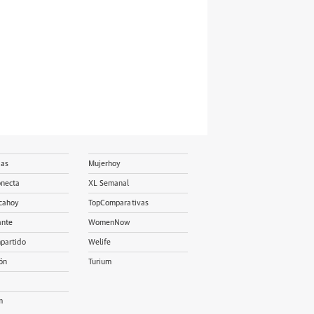
ias
Mujerhoy
onecta
XL Semanal
cahoy
TopComparativas
ante
WomenNow
partido
Welife
ón
Turium
m