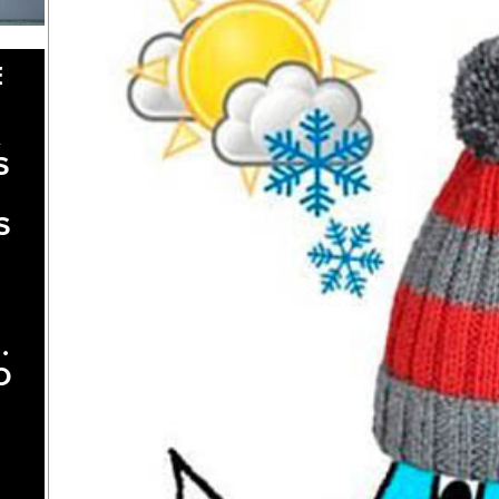
E
A
S
S
.
O