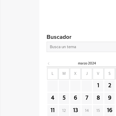
Buscador
marzo
2024
L
M
X
J
V
S
1
2
4
5
6
7
8
9
11
13
16
12
14
15