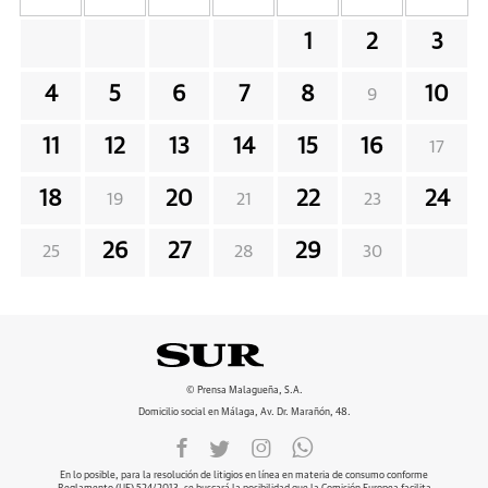
1
2
3
4
5
6
7
8
10
9
11
12
13
14
15
16
17
18
20
22
24
19
21
23
26
27
29
25
28
30
© Prensa Malagueña, S.A.
Domicilio social en Málaga, Av. Dr. Marañón, 48.
En lo posible, para la resolución de litigios en línea en materia de consumo conforme