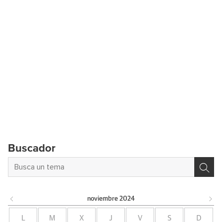
Buscador
noviembre
2024
L
M
X
J
V
S
D