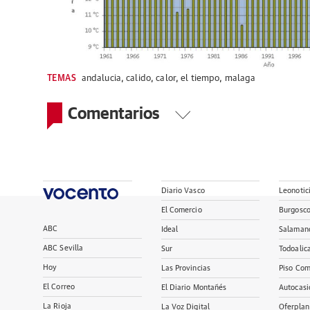
TEMAS
andalucia
,
calido
,
calor
,
el tiempo
,
malaga
Comentarios
Diario Vasco
Leonotic
El Comercio
Burgosc
ABC
Ideal
Salaman
ABC Sevilla
Sur
Todoalic
Hoy
Las Provincias
Piso Com
El Correo
El Diario Montañés
Autocasi
La Rioja
La Voz Digital
Oferplan