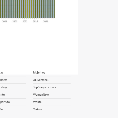
ias
Mujerhoy
onecta
XL Semanal
cahoy
TopComparativas
ante
WomenNow
partido
Welife
ón
Turium