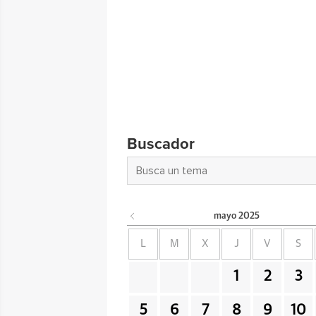
Buscador
mayo
2025
L
M
X
J
V
S
1
2
3
5
6
7
8
9
10