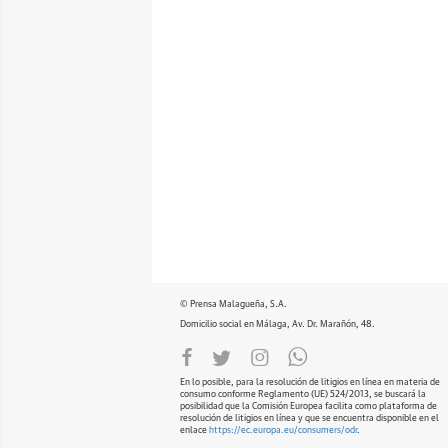
© Prensa Malagueña, S.A.
Domicilio social en Málaga, Av. Dr. Marañón, 48.
En lo posible, para la resolución de litigios en línea en materia de
consumo conforme Reglamento (UE) 524/2013, se buscará la
posibilidad que la Comisión Europea facilita como plataforma de
resolución de litigios en línea y que se encuentra disponible en el
enlace
https://ec.europa.eu/consumers/odr
.