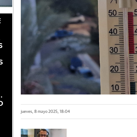
E
A
S
S
.
O
jueves, 8 mayo 2025, 18:04