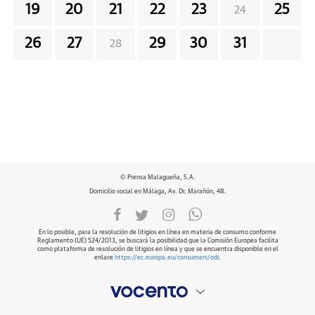
19
20
21
22
23
25
24
26
27
29
30
31
28
© Prensa Malagueña, S.A.
Domicilio social en Málaga, Av. Dr. Marañón, 48.
En lo posible, para la resolución de litigios en línea en materia de consumo conforme
Reglamento (UE) 524/2013, se buscará la posibilidad que la Comisión Europea facilita
como plataforma de resolución de litigios en línea y que se encuentra disponible en el
enlace
https://ec.europa.eu/consumers/odr
.