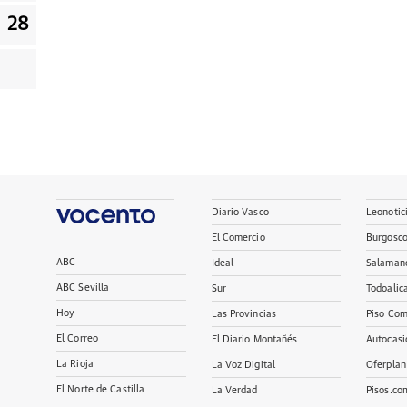
28
Diario Vasco
Leonotic
El Comercio
Burgosc
ABC
Ideal
Salaman
ABC Sevilla
Sur
Todoalic
Hoy
Las Provincias
Piso Com
El Correo
El Diario Montañés
Autocasi
La Rioja
La Voz Digital
Oferplan
El Norte de Castilla
La Verdad
Pisos.co