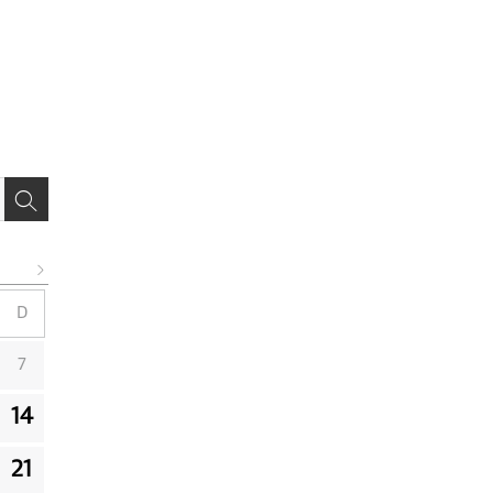
D
7
14
21