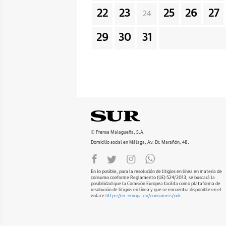
22
23
25
26
27
24
29
30
31
© Prensa Malagueña, S.A.
Domicilio social en Málaga, Av. Dr. Marañón, 48.
En lo posible, para la resolución de litigios en línea en materia de
consumo conforme Reglamento (UE) 524/2013, se buscará la
posibilidad que la Comisión Europea facilita como plataforma de
resolución de litigios en línea y que se encuentra disponible en el
enlace
https://ec.europa.eu/consumers/odr
.