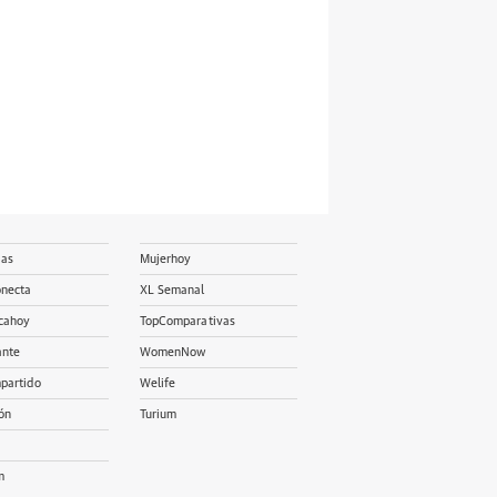
ias
Mujerhoy
onecta
XL Semanal
cahoy
TopComparativas
ante
WomenNow
partido
Welife
ón
Turium
m