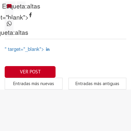
Etiqueta:
altas
et="blank">
queta:
altas
" target="_blank">
VER POST
Entradas más nuevas
Entradas más antiguas