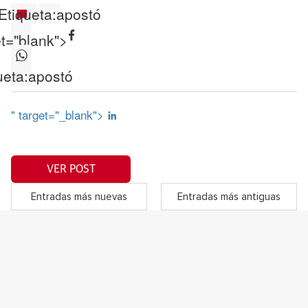
Etiqueta:
apostó
et="blank">
ueta:
apostó
" target="_blank">
VER POST
Entradas más nuevas
Entradas más antiguas