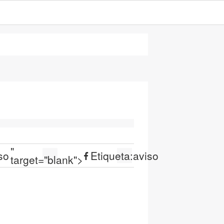
"
so
Etiqueta:
aviso
target="blank">