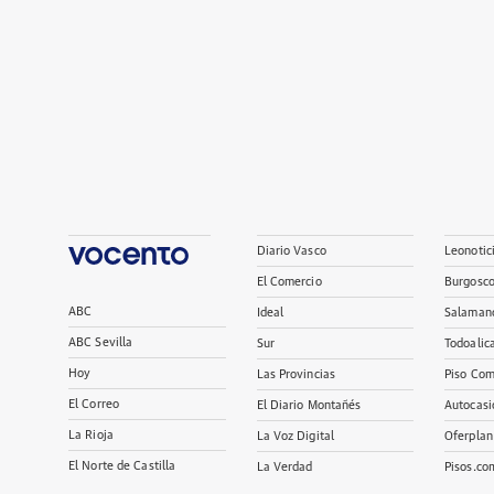
Diario Vasco
Leonotic
El Comercio
Burgosc
ABC
Ideal
Salaman
ABC Sevilla
Sur
Todoalic
Hoy
Las Provincias
Piso Com
El Correo
El Diario Montañés
Autocasi
La Rioja
La Voz Digital
Oferplan
El Norte de Castilla
La Verdad
Pisos.co