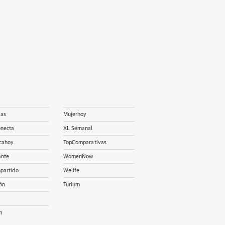
ias
Mujerhoy
onecta
XL Semanal
cahoy
TopComparativas
ante
WomenNow
partido
Welife
ón
Turium
m