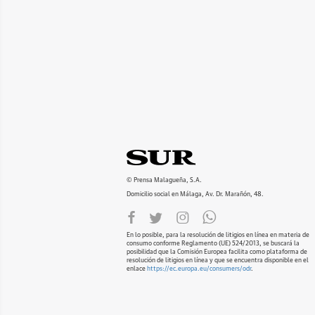
© Prensa Malagueña, S.A.
Domicilio social en Málaga, Av. Dr. Marañón, 48.
En lo posible, para la resolución de litigios en línea en materia de
consumo conforme Reglamento (UE) 524/2013, se buscará la
posibilidad que la Comisión Europea facilita como plataforma de
resolución de litigios en línea y que se encuentra disponible en el
enlace
https://ec.europa.eu/consumers/odr
.