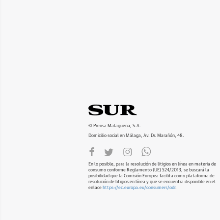
© Prensa Malagueña, S.A.
Domicilio social en Málaga, Av. Dr. Marañón, 48.
En lo posible, para la resolución de litigios en línea en materia de
consumo conforme Reglamento (UE) 524/2013, se buscará la
posibilidad que la Comisión Europea facilita como plataforma de
resolución de litigios en línea y que se encuentra disponible en el
enlace
https://ec.europa.eu/consumers/odr
.