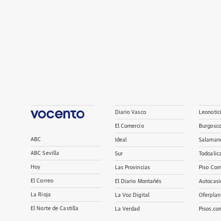
Diario Vasco
Leonotic
El Comercio
Burgosc
ABC
Ideal
Salaman
ABC Sevilla
Sur
Todoalic
Hoy
Las Provincias
Piso Com
El Correo
El Diario Montañés
Autocasi
La Rioja
La Voz Digital
Oferplan
El Norte de Castilla
La Verdad
Pisos.co