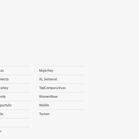
ias
Mujerhoy
onecta
XL Semanal
cahoy
TopComparativas
ante
WomenNow
partido
Welife
ón
Turium
m