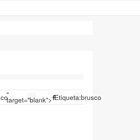
"
sco
Etiqueta:
brusco
target="blank">