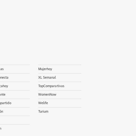
ias
Mujerhoy
onecta
XL Semanal
cahoy
TopComparativas
ante
WomenNow
partido
Welife
ón
Turium
m