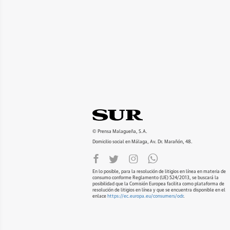
© Prensa Malagueña, S.A.
Domicilio social en Málaga, Av. Dr. Marañón, 48.
En lo posible, para la resolución de litigios en línea en materia de
consumo conforme Reglamento (UE) 524/2013, se buscará la
posibilidad que la Comisión Europea facilita como plataforma de
resolución de litigios en línea y que se encuentra disponible en el
enlace
https://ec.europa.eu/consumers/odr
.