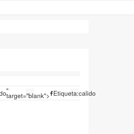
"
ido
Etiqueta:
calido
target="blank">