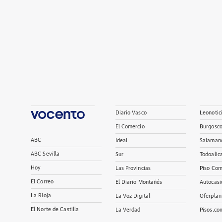
Diario Vasco
Leonotic
El Comercio
Burgosc
ABC
Ideal
Salaman
ABC Sevilla
Sur
Todoalic
Hoy
Las Provincias
Piso Com
El Correo
El Diario Montañés
Autocasi
La Rioja
La Voz Digital
Oferplan
El Norte de Castilla
La Verdad
Pisos.co