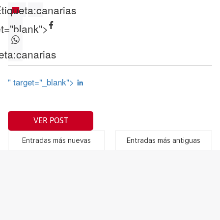
tiqueta:
canarias
et="blank">
eta:
canarias
" target="_blank">
VER POST
Entradas más nuevas
Entradas más antiguas