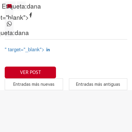
Etiqueta:
dana
et="blank">
queta:
dana
" target="_blank">
VER POST
Entradas más nuevas
Entradas más antiguas