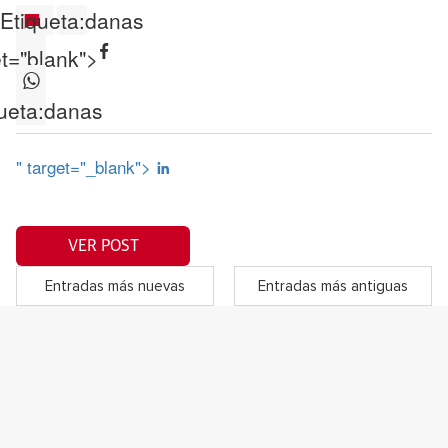
Etiqueta:
danas
et="blank">
ueta:
danas
" target="_blank">
VER POST
Entradas más nuevas
Entradas más antiguas