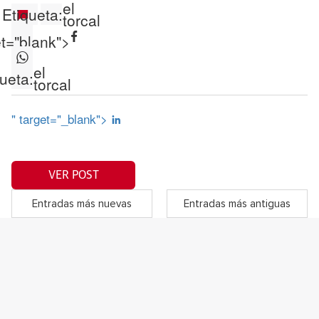
el
Etiqueta:
torcal
et="blank">
el
ueta:
torcal
" target="_blank">
VER POST
Entradas más nuevas
Entradas más antiguas