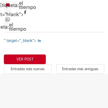
el
Etiqueta:
ttiempo
et="blank">
el
ueta:
ttiempo
" target="_blank">
VER POST
Entradas más nuevas
Entradas más antiguas